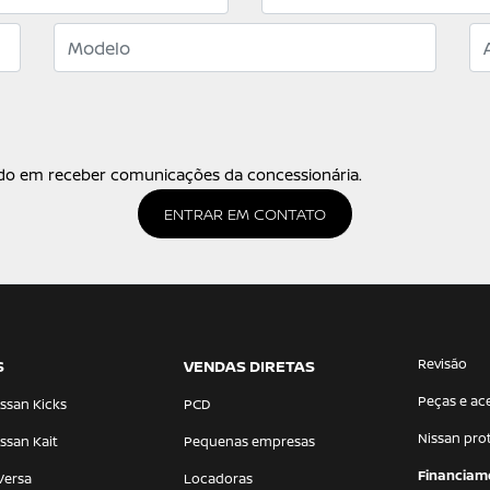
o em receber comunicações da concessionária.
ENTRAR EM CONTATO
Revisão
S
VENDAS DIRETAS
Peças e ac
ssan Kicks
PCD
Nissan pro
ssan Kait
Pequenas empresas
Financiam
Versa
Locadoras