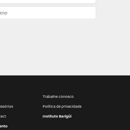
Trabalhe conosco
essórios
Política de privacidade
tect
Instituto Barigüi
ento