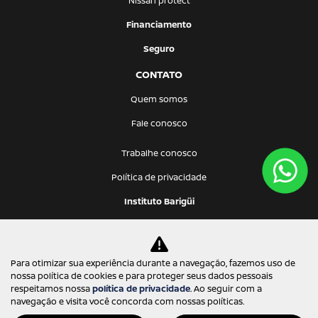
Nissan protect
Financiamento
Seguro
CONTATO
Quem somos
Fale conosco
Trabalhe conosco
Política de privacidade
Instituto Barigüi
Barigui Oriente Com. de Automóveis Ltda
Para otimizar sua experiência durante a navegação, fazemos uso de
08.211.550/0001-61
nossa política de cookies e para proteger seus dados pessoais
respeitamos nossa
política de privacidade
. Ao seguir com a
navegação e visita você concorda com nossas políticas.