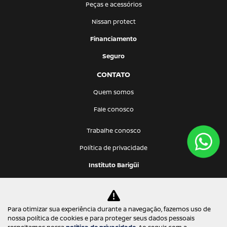
Peças e acessórios
Nissan protect
Financiamento
Seguro
CONTATO
Quem somos
Fale conosco
Trabalhe conosco
Política de privacidade
Instituto Barigüi
Barigui Oriente Com. de Automóveis Ltda
Para otimizar sua experiência durante a navegação, fazemos uso de
09.467.816/0001-02
nossa política de cookies e para proteger seus dados pessoais