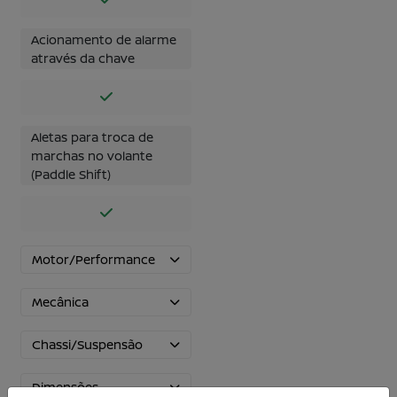
Acionamento de alarme
através da chave
Aletas para troca de
marchas no volante
(Paddle Shift)
Motor/Performance
Mecânica
Chassi/Suspensão
Dimensões